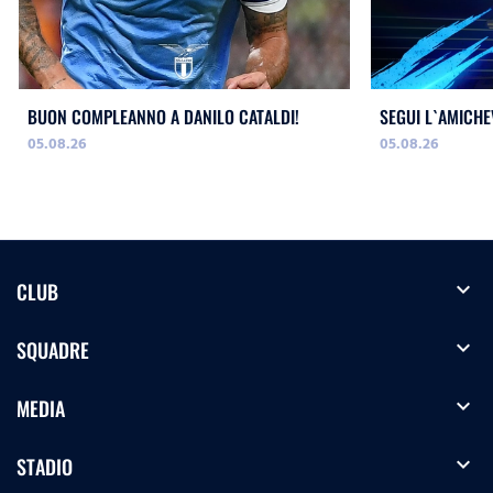
BUON COMPLEANNO A DANILO CATALDI!
SEGUI L`AMICHE
05.08.26
05.08.26
expand_more
CLUB
expand_more
SQUADRE
expand_more
MEDIA
expand_more
STADIO