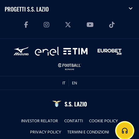
expand_more
PROGETTI S.S. LAZIO
IT
EN
S.S. LAZIO
INVESTOR RELATOR
CONTATTI
COOKIE POLICY
headphones
PRIVACY POLICY
TERMINI E CONDIZIONI