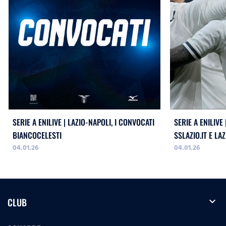
SERIE A ENILIVE | LAZIO-NAPOLI, I CONVOCATI
SERIE A ENILIVE
BIANCOCELESTI
SSLAZIO.IT E LA
04.01.26
04.01.26
expand_more
CLUB