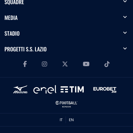
expand_more
SQUADRE
expand_more
MEDIA
expand_more
STADIO
expand_more
PROGETTI S.S. LAZIO
IT
EN