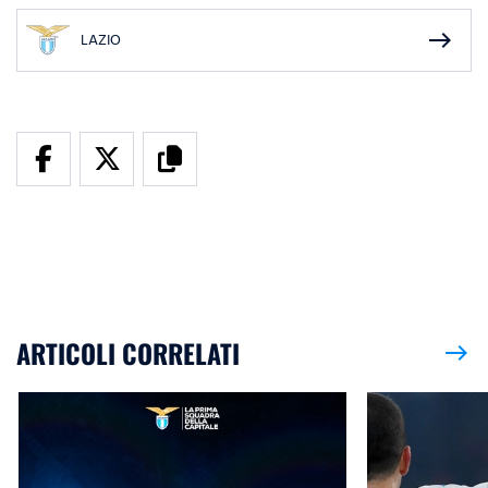
east
LAZIO
ARTICOLI CORRELATI
east