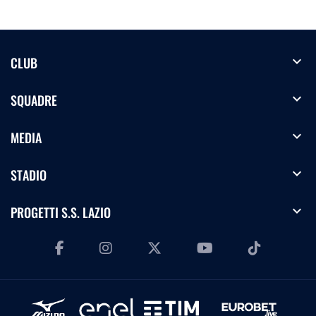
expand_more
CLUB
expand_more
SQUADRE
expand_more
MEDIA
expand_more
STADIO
expand_more
PROGETTI S.S. LAZIO