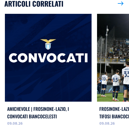
ARTICOLI CORRELATI
east
AMICHEVOLE | FROSINONE-LAZIO, I
FROSINONE-LAZI
CONVOCATI BIANCOCELESTI
TIFOSI BIANCOC
09.08.26
09.08.26