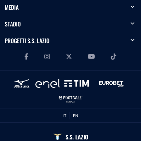
expand_more
MEDIA
expand_more
STADIO
expand_more
PROGETTI S.S. LAZIO
IT
EN
S.S. LAZIO