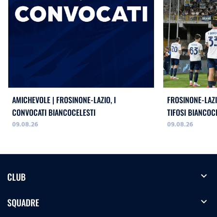
AMICHEVOLE | FROSINONE-LAZIO, I
FROSINONE-LAZI
CONVOCATI BIANCOCELESTI
TIFOSI BIANCOC
09.08.26
09.08.26
expand_more
CLUB
expand_more
SQUADRE