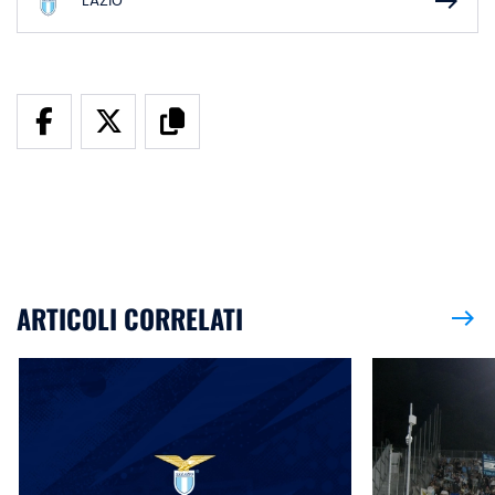
east
LAZIO
ARTICOLI CORRELATI
east