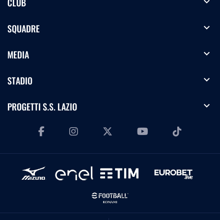
expand_more
CLUB
expand_more
SQUADRE
expand_more
MEDIA
expand_more
STADIO
expand_more
PROGETTI S.S. LAZIO