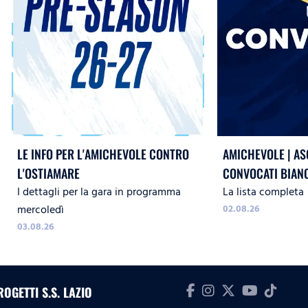
LE INFO PER L'AMICHEVOLE CONTRO
AMICHEVOLE | ASC
L'OSTIAMARE
CONVOCATI BIAN
I dettagli per la gara in programma
La lista completa
mercoledì
02.08.26
03.08.26
ROGETTI S.S. LAZIO