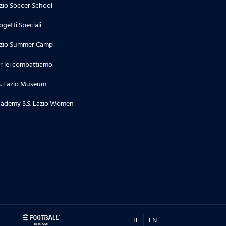
zio Soccer School
ogetti Speciali
zio Summer Camp
r lei combattiamo
S. Lazio Museum
ademy S.S. Lazio Women
IT
EN