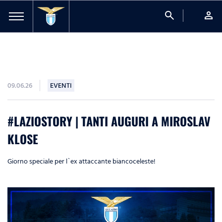
search
person
09.06.26
EVENTI
#LAZIOSTORY | TANTI AUGURI A MIROSLAV
KLOSE
Giorno speciale per l`ex attaccante biancoceleste!