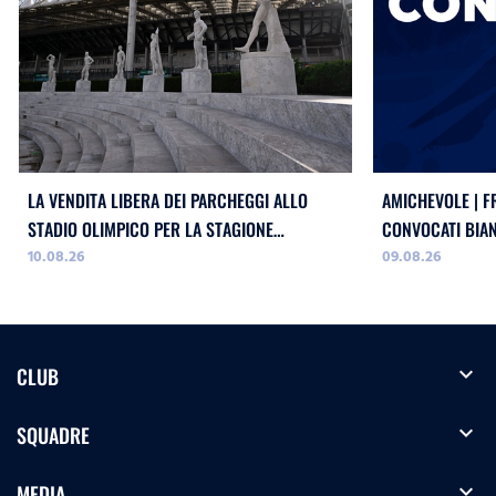
LA VENDITA LIBERA DEI PARCHEGGI ALLO
AMICHEVOLE | F
STADIO OLIMPICO PER LA STAGIONE
CONVOCATI BIA
10.08.26
09.08.26
2026/2027
expand_more
CLUB
expand_more
SQUADRE
expand_more
MEDIA