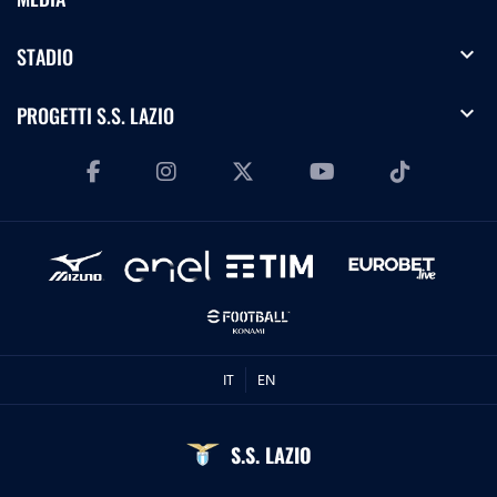
expand_more
STADIO
expand_more
PROGETTI S.S. LAZIO
IT
EN
S.S. LAZIO