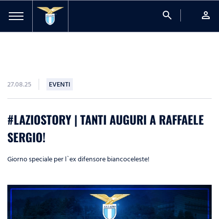
search
person
27.08.25
EVENTI
#LAZIOSTORY | TANTI AUGURI A RAFFAELE
SERGIO!
Giorno speciale per l`ex difensore biancoceleste!