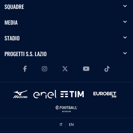
expand_more
SQUADRE
expand_more
MEDIA
expand_more
STADIO
expand_more
PROGETTI S.S. LAZIO
IT
EN