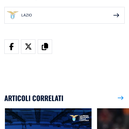
east
LAZIO
ARTICOLI CORRELATI
east