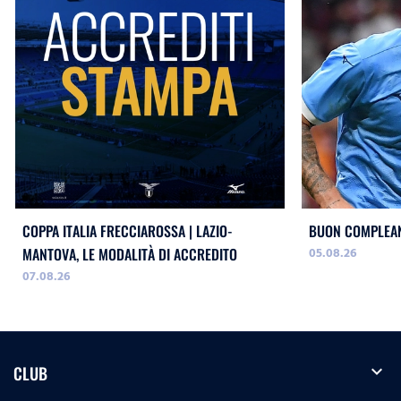
COPPA ITALIA FRECCIAROSSA | LAZIO-
BUON COMPLEAN
05.08.26
MANTOVA, LE MODALITÀ DI ACCREDITO
07.08.26
expand_more
CLUB