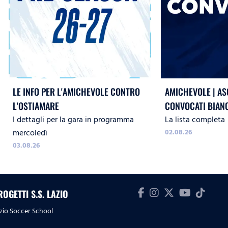
LE INFO PER L'AMICHEVOLE CONTRO
AMICHEVOLE | ASC
L'OSTIAMARE
CONVOCATI BIAN
I dettagli per la gara in programma
La lista completa
mercoledì
02.08.26
03.08.26
ROGETTI S.S. LAZIO
zio Soccer School