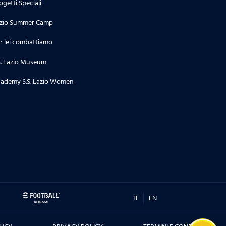
ogetti Speciali
zio Summer Camp
r lei combattiamo
S. Lazio Museum
ademy S.S. Lazio Women
IT
EN