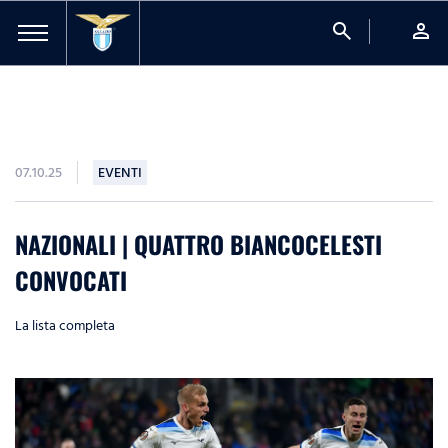
search
person
07.10.25
EVENTI
NAZIONALI | QUATTRO BIANCOCELESTI
CONVOCATI
La lista completa