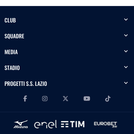
expand_more
CLUB
expand_more
SQUADRE
expand_more
MEDIA
expand_more
STADIO
expand_more
PROGETTI S.S. LAZIO