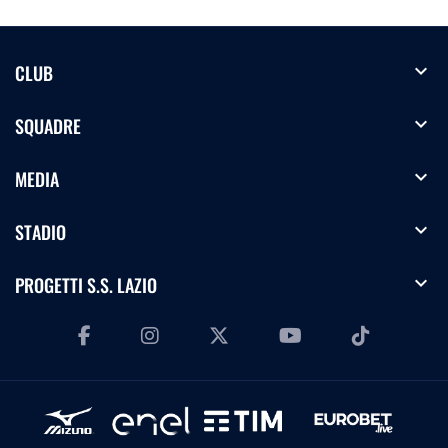
expand_more
CLUB
expand_more
SQUADRE
expand_more
MEDIA
expand_more
STADIO
expand_more
PROGETTI S.S. LAZIO