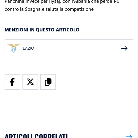
Panchina invece per Hysaj, con l'Albania che perde 1-0
contro la Spagna e saluta la competizione.
MENZIONI IN QUESTO ARTICOLO
east
LAZIO
ARTICOLI CORRELATI
east