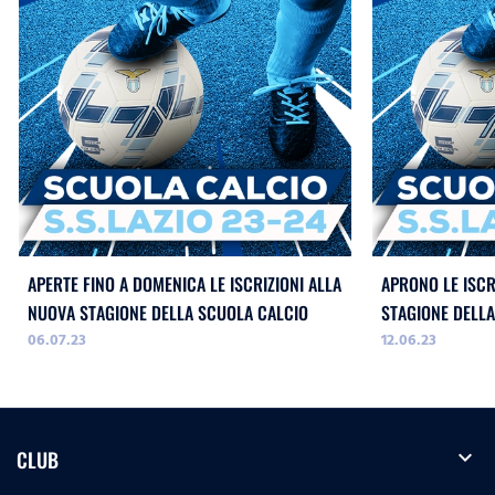
APERTE FINO A DOMENICA LE ISCRIZIONI ALLA
APRONO LE ISCR
NUOVA STAGIONE DELLA SCUOLA CALCIO
STAGIONE DELL
06.07.23
12.06.23
expand_more
CLUB