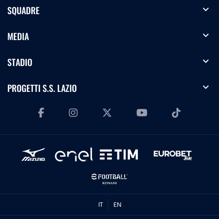
expand_more
SQUADRE
expand_more
MEDIA
expand_more
STADIO
expand_more
PROGETTI S.S. LAZIO
IT
EN