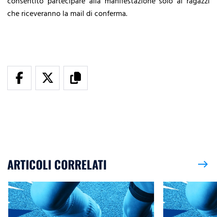
consentito partecipare alla manifestazione solo ai ragazzi
che riceveranno la mail di conferma.
ARTICOLI CORRELATI
east