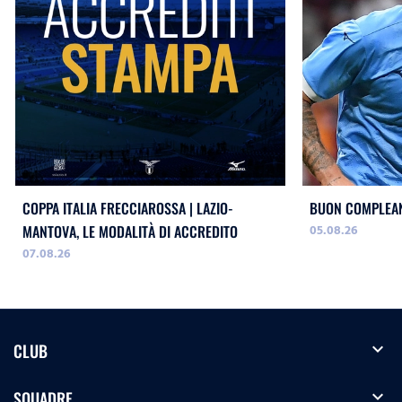
COPPA ITALIA FRECCIAROSSA | LAZIO-
BUON COMPLEAN
05.08.26
MANTOVA, LE MODALITÀ DI ACCREDITO
07.08.26
expand_more
CLUB
expand_more
SQUADRE