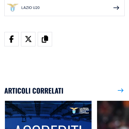
east
LAZIO U20
ARTICOLI CORRELATI
east