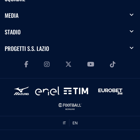
expand_more
MEDIA
expand_more
STADIO
expand_more
PROGETTI S.S. LAZIO
IT
EN