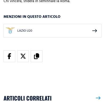
Chi vincerà, sfiderà in semifinale la Roma.
MENZIONI IN QUESTO ARTICOLO
east
LAZIO U20
ARTICOLI CORRELATI
east