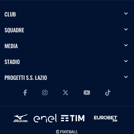
expand_more
CLUB
expand_more
SQUADRE
expand_more
MEDIA
expand_more
STADIO
expand_more
PROGETTI S.S. LAZIO