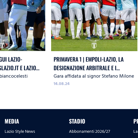
GUI LAZIO-
PRIMAVERA 1 | EMPOLI-LAZIO, LA
LAZIO.IT E LAZIO
DESIGNAZIONE ARBITRALE E I
 biancocelesti
Gara affidata al signor Stefano Milone
PRECEDENTI
14.08.24
MEDIA
STADIO
P
Lazio Style News
Abbonamenti 2026/27
La