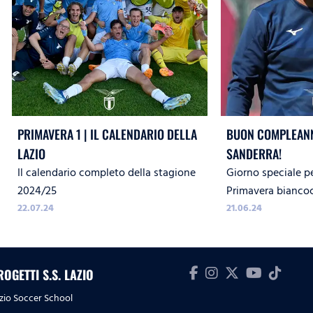
PRIMAVERA 1 | IL CALENDARIO DELLA
BUON COMPLEANN
LAZIO
SANDERRA!
Il calendario completo della stagione
Giorno speciale pe
2024/25
Primavera biancoc
22.07.24
21.06.24
ROGETTI S.S. LAZIO
zio Soccer School