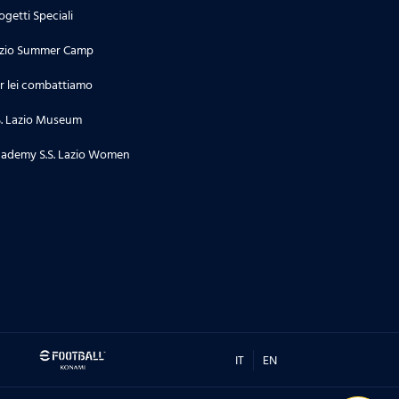
ogetti Speciali
zio Summer Camp
r lei combattiamo
S. Lazio Museum
ademy S.S. Lazio Women
IT
EN