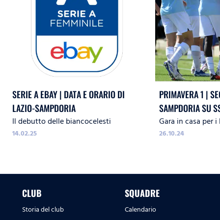
SERIE A EBAY | DATA E ORARIO DI
PRIMAVERA 1 | SE
LAZIO-SAMPDORIA
SAMPDORIA SU SS
Il debutto delle biancocelesti
Gara in casa per i
STYLE RADIO
14.02.25
26.10.24
CLUB
SQUADRE
Storia del club
Calendario