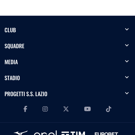
expand_more
CLUB
expand_more
SQUADRE
expand_more
MEDIA
expand_more
STADIO
expand_more
PROGETTI S.S. LAZIO