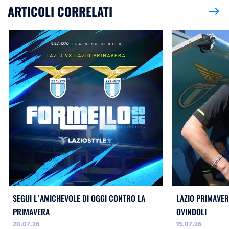
ARTICOLI CORRELATI
east
SEGUI L`AMICHEVOLE DI OGGI CONTRO LA
LAZIO PRIMAVERA
PRIMAVERA
OVINDOLI
20.07.26
15.07.26