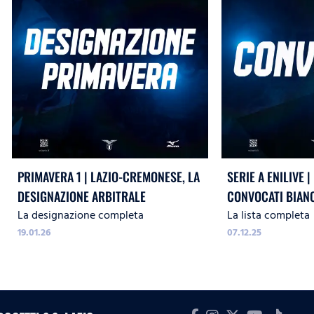
PRIMAVERA 1 | LAZIO-CREMONESE, LA
SERIE A ENILIVE 
DESIGNAZIONE ARBITRALE
CONVOCATI BIAN
La designazione completa
La lista completa
19.01.26
07.12.25