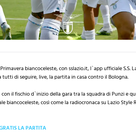
rimavera biancoceleste, con sslazio.it, l`app ufficiale S.S. L
tti di seguire, live, la partita in casa contro il Bologna.
on il fischio d`inizio della gara tra la squadra di Punzi e qu
ficiale biancoceleste, così come la radiocronaca su Lazio Styl
GRATIS LA PARTITA