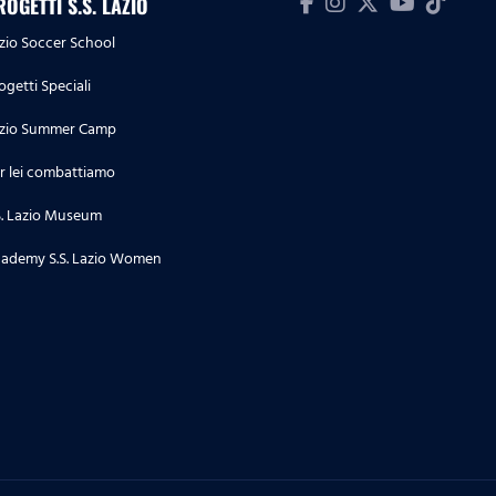
ROGETTI S.S. LAZIO
zio Soccer School
ogetti Speciali
zio Summer Camp
r lei combattiamo
S. Lazio Museum
ademy S.S. Lazio Women