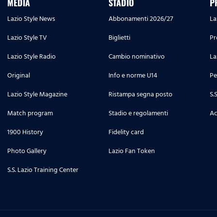
MEDIA
STADIO
P
Lazio Style News
Abbonamenti 2026/27
La
Lazio Style TV
Biglietti
Pr
Lazio Style Radio
Cambio nominativo
La
Original
Info e norme U14
Pe
Lazio Style Magazine
Ristampa segna posto
S.
Match program
Stadio e regolamenti
Ac
1900 History
Fidelity card
Photo Gallery
Lazio Fan Token
S.S. Lazio Training Center