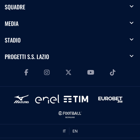
expand_more
SQUADRE
expand_more
MEDIA
expand_more
STADIO
expand_more
PROGETTI S.S. LAZIO
IT
EN