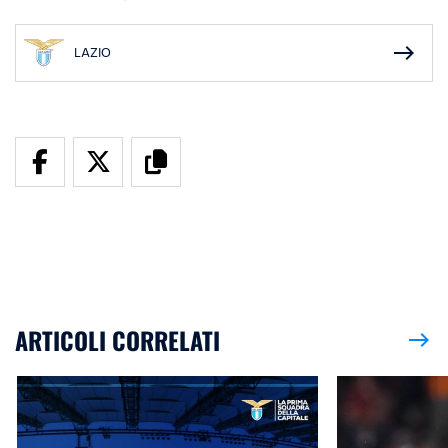
east
LAZIO
ARTICOLI CORRELATI
east