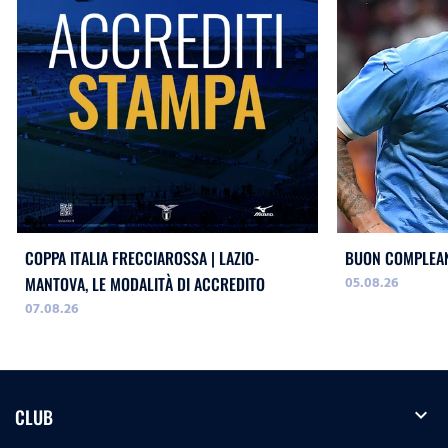
COPPA ITALIA FRECCIAROSSA | LAZIO-
BUON COMPLEAN
05.08.26
MANTOVA, LE MODALITÀ DI ACCREDITO
07.08.26
expand_more
CLUB