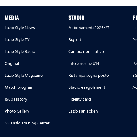
MEDIA
STADIO
P
Lazio Style News
Abbonamenti 2026/27
La
Lazio Style TV
Biglietti
Pr
Lazio Style Radio
Cambio nominativo
La
Original
Info e norme U14
Pe
Lazio Style Magazine
Ristampa segna posto
S.
Match program
Stadio e regolamenti
Ac
1900 History
Fidelity card
Photo Gallery
Lazio Fan Token
S.S. Lazio Training Center