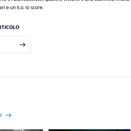
ri e un k.o. lo score.
RTICOLO
east
i
east