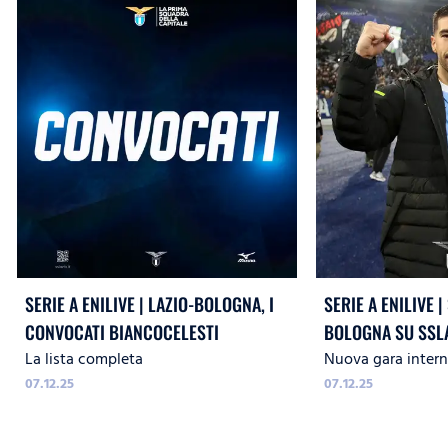
SERIE A ENILIVE | LAZIO-BOLOGNA, I
SERIE A ENILIVE |
CONVOCATI BIANCOCELESTI
BOLOGNA SU SSLAZ
La lista completa
Nuova gara interna
STYLE RADIO
07.12.25
07.12.25