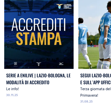
SERIE A ENILIVE | LAZIO-BOLOGNA, LE
SEGUI LAZIO-BOL
MODALITÀ DI ACCREDITO
E SULL`APP UFFIC
Le info!
Terza giornata de
30.11.25
Primavera!
31.08.25