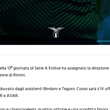
ella 13ª giornata di Serie A Enilive ha assegnato la direzione
one di Rimini.
oadiuvato dagli assistenti Bindoni e Tegoni: Cosso sarà il IV
VAR e AVAR.
ano e i biancocelesti: quattro vittorie e una sconfitta finora