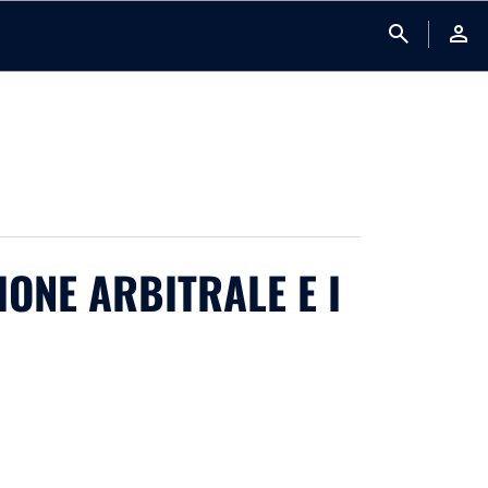
search
person
IONE ARBITRALE E I