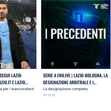
 SEGUI LAZIO-
SERIE A ENILIVE | LAZIO-BOLOGNA, LA
IO.IT E LAZIO
DESIGNAZIONE ARBITRALE E I
 per i biancocelesti
La designazione completa
PRECEDENTI
05.12.25