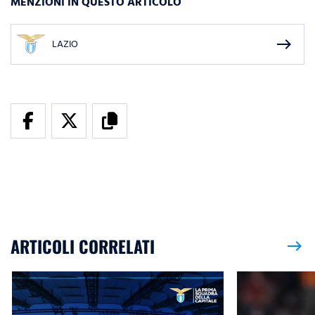
MENZIONI IN QUESTO ARTICOLO
east
LAZIO
ARTICOLI CORRELATI
east