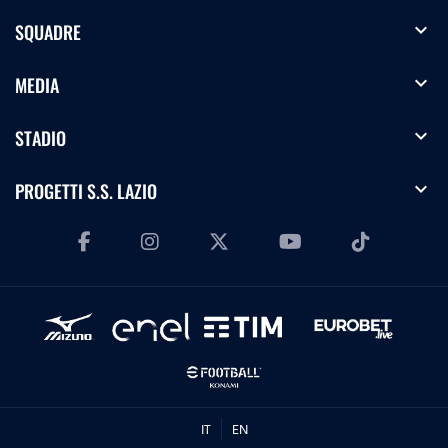
expand_more
SQUADRE
expand_more
MEDIA
expand_more
STADIO
expand_more
PROGETTI S.S. LAZIO
IT
EN