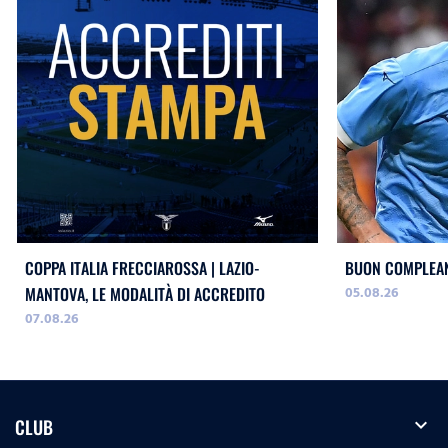
COPPA ITALIA FRECCIAROSSA | LAZIO-
BUON COMPLEAN
05.08.26
MANTOVA, LE MODALITÀ DI ACCREDITO
07.08.26
expand_more
CLUB