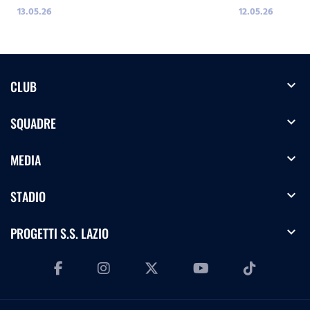
13.05.26
12.05.26
expand_more
CLUB
expand_more
SQUADRE
expand_more
MEDIA
expand_more
STADIO
expand_more
PROGETTI S.S. LAZIO