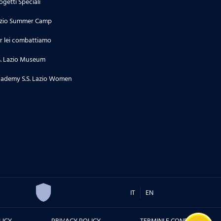
ogetti Speciali
zio Summer Camp
r lei combattiamo
S. Lazio Museum
ademy S.S. Lazio Women
IT
EN
LICY
PRIVACY POLICY
TERMINI E CONDIZIONI