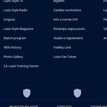
Lazio Style TV
Biglietti
Pr
Lazio Style Radio
Cambio nominativo
La
Original
Info e norme U14
Pe
Lazio Style Magazine
Ristampa segna posto
S.
Match program
Stadio e regolamenti
Ac
1900 History
Fidelity card
Photo Gallery
Lazio Fan Token
S.S. Lazio Training Center
INVESTOR RELATOR
CONTATTI
COOKIE PO