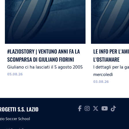
#LAZIOSTORY | VENTUNO ANNI FA LA
LE INFO PER L'A
SCOMPARSA DI GIULIANO FIORINI
L'OSTIAMARE
Giuliano ci ha lasciati il 5 agosto 2005
I dettagli per la 
05.08.26
mercoledì
03.08.26
ROGETTI S.S. LAZIO
zio Soccer School