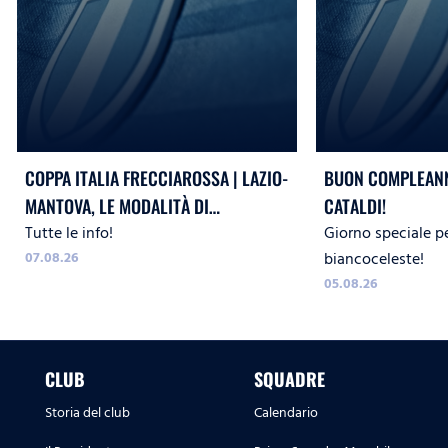
COPPA ITALIA FRECCIAROSSA | LAZIO-
BUON COMPLEANN
MANTOVA, LE MODALITÀ DI
CATALDI!
Tutte le info!
Giorno speciale p
ACCREDITO
07.08.26
biancoceleste!
05.08.26
CLUB
SQUADRE
Storia del club
Calendario