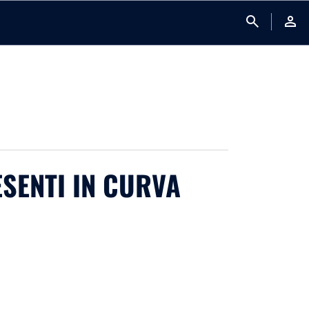
search
person
RESENTI IN CURVA