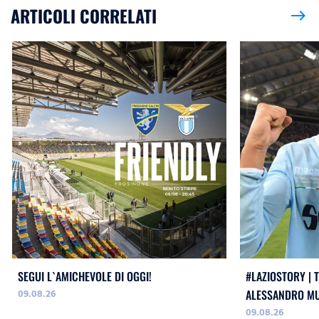
ARTICOLI CORRELATI
east
SEGUI L`AMICHEVOLE DI OGGI!
#LAZIOSTORY | 
09.08.26
ALESSANDRO MU
09.08.26