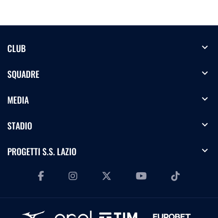
expand_more
CLUB
expand_more
SQUADRE
expand_more
MEDIA
expand_more
STADIO
expand_more
PROGETTI S.S. LAZIO