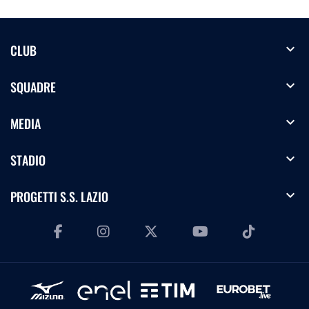
expand_more
CLUB
expand_more
SQUADRE
expand_more
MEDIA
expand_more
STADIO
expand_more
PROGETTI S.S. LAZIO