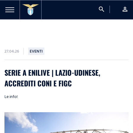
search
person
27.04.26
EVENTI
SERIE A ENILIVE | LAZIO-UDINESE,
ACCREDITI CONI E FIGC
Le info!