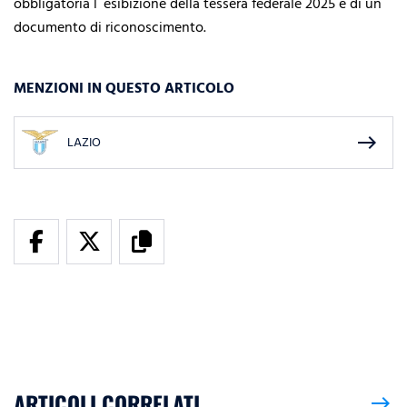
obbligatoria l`esibizione della tessera federale 2025 e di un
documento di riconoscimento.
MENZIONI IN QUESTO ARTICOLO
east
LAZIO
ARTICOLI CORRELATI
east