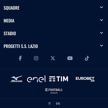
expand_more
SQUADRE
expand_more
MEDIA
expand_more
STADIO
expand_more
PROGETTI S.S. LAZIO
IT
EN