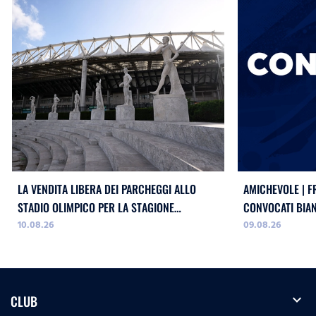
LA VENDITA LIBERA DEI PARCHEGGI ALLO
AMICHEVOLE | F
STADIO OLIMPICO PER LA STAGIONE
CONVOCATI BIA
10.08.26
09.08.26
2026/2027
expand_more
CLUB