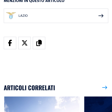
MENZIONI IN QUESTO ARTICOLO
east
LAZIO
ARTICOLI CORRELATI
east