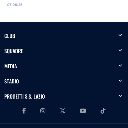
07.08.26
expand_more
CLUB
expand_more
SQUADRE
expand_more
MEDIA
expand_more
STADIO
expand_more
PROGETTI S.S. LAZIO