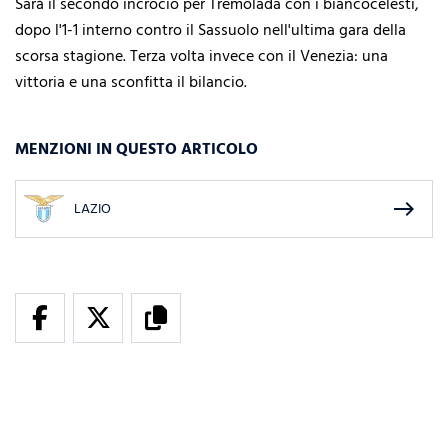
Sarà il secondo incrocio per Tremolada con i biancocelesti,
dopo l'1-1 interno contro il Sassuolo nell'ultima gara della
scorsa stagione. Terza volta invece con il Venezia: una
vittoria e una sconfitta il bilancio.
MENZIONI IN QUESTO ARTICOLO
east
LAZIO