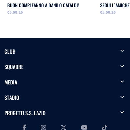
BUON COMPLEANNO A DANILO CATALDI!
SEGUI L`AMICHE
05.08.26
05.08.26
expand_more
CLUB
expand_more
SQUADRE
expand_more
MEDIA
expand_more
STADIO
expand_more
PROGETTI S.S. LAZIO