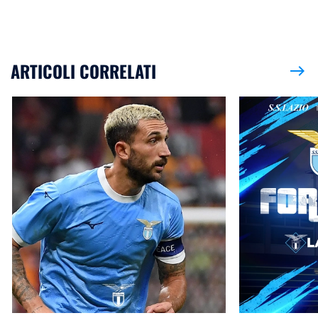
ARTICOLI CORRELATI
east