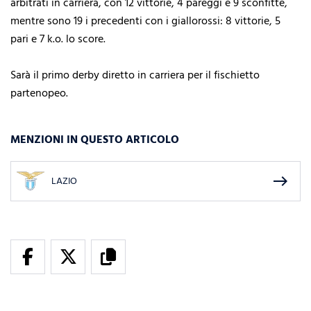
arbitrati in carriera, con 12 vittorie, 4 pareggi e 9 sconfitte,
mentre sono 19 i precedenti con i giallorossi: 8 vittorie, 5
pari e 7 k.o. lo score.
Sarà il primo derby diretto in carriera per il fischietto
partenopeo.
MENZIONI IN QUESTO ARTICOLO
east
LAZIO