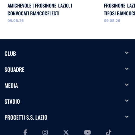
AMICHEVOLE | FROSINONE-LAZIO, I
FROSINONE-LAZI
CONVOCATI BIANCOCELESTI
TIFOSI BIANCOC
09.08.26
09.08.26
expand_more
CLUB
expand_more
SQUADRE
expand_more
MEDIA
expand_more
STADIO
expand_more
PROGETTI S.S. LAZIO