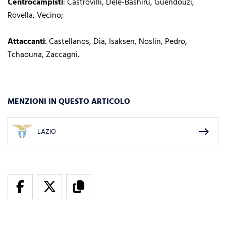
Centrocampisti
: Castrovilli, Dele-Bashiru, Guendouzi,
Rovella, Vecino;
Attaccanti
: Castellanos, Dia, Isaksen, Noslin, Pedro,
Tchaouna, Zaccagni.
MENZIONI IN QUESTO ARTICOLO
east
LAZIO