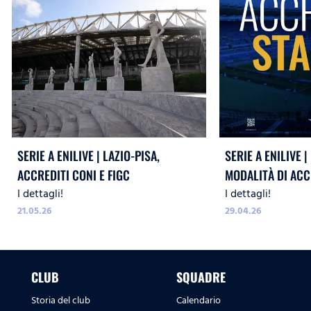
SERIE A ENILIVE | LAZIO-PISA,
SERIE A ENILIVE |
ACCREDITI CONI E FIGC
MODALITÀ DI ACC
I dettagli!
I dettagli!
21.05.26
29.04.26
CLUB
SQUADRE
Storia del club
Calendario