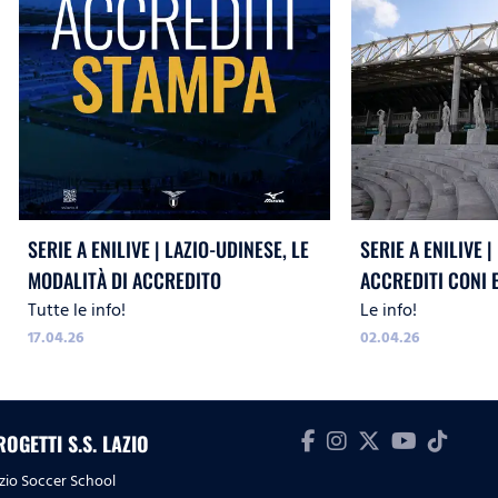
SERIE A ENILIVE | LAZIO-UDINESE, LE
SERIE A ENILIVE 
MODALITÀ DI ACCREDITO
ACCREDITI CONI E
Tutte le info!
Le info!
17.04.26
02.04.26
ROGETTI S.S. LAZIO
zio Soccer School