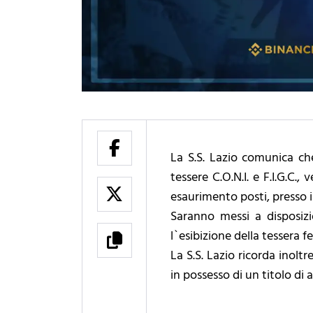
La S.S. Lazio comunica che
tessere C.O.N.I. e F.I.G.C.
esaurimento posti, presso i
Saranno messi a disposizio
l`esibizione della tessera
La S.S. Lazio ricorda inol
in possesso di un titolo di a