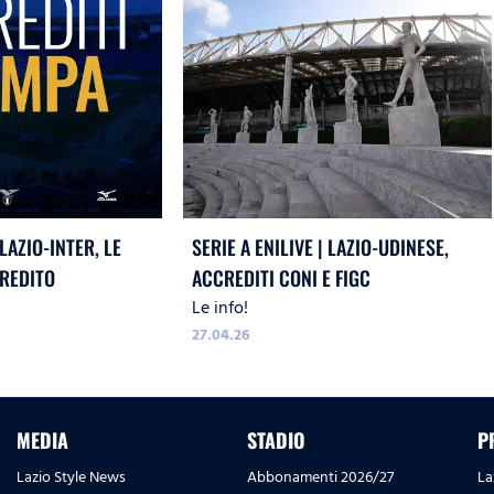
 LAZIO-INTER, LE
SERIE A ENILIVE | LAZIO-UDINESE,
REDITO
ACCREDITI CONI E FIGC
Le info!
27.04.26
MEDIA
STADIO
P
Lazio Style News
Abbonamenti 2026/27
La