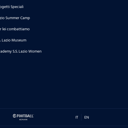
ogetti Speciali
zio Summer Camp
r lei combattiamo
S. Lazio Museum
ademy S.S. Lazio Women
IT
EN