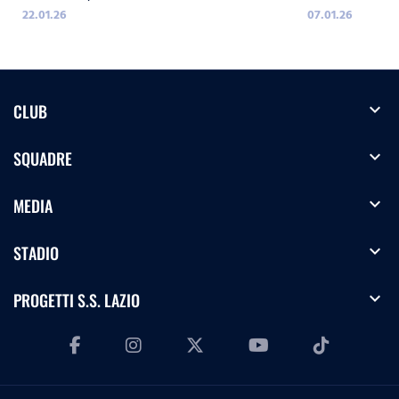
22.01.26
07.01.26
expand_more
CLUB
expand_more
SQUADRE
expand_more
MEDIA
expand_more
STADIO
expand_more
PROGETTI S.S. LAZIO