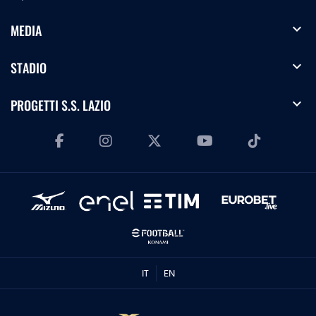
expand_more
MEDIA
expand_more
STADIO
expand_more
PROGETTI S.S. LAZIO
IT
EN