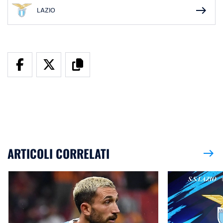
east
LAZIO
ARTICOLI CORRELATI
east