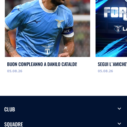
BUON COMPLEANNO A DANILO CATALDI!
SEGUI L`AMICHE
05.08.26
05.08.26
expand_more
CLUB
expand_more
SQUADRE