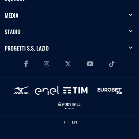
expand_more
MEDIA
expand_more
STADIO
expand_more
PROGETTI S.S. LAZIO
IT
EN