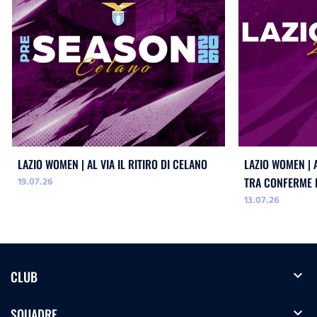
LAZIO WOMEN | AL VIA IL RITIRO DI CELANO
LAZIO WOMEN | 
19.07.26
TRA CONFERME E
13.07.26
expand_more
CLUB
expand_more
SQUADRE