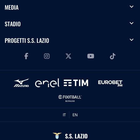
expand_more
MEDIA
expand_more
STADIO
expand_more
PROGETTI S.S. LAZIO
IT
EN
S.S. LAZIO