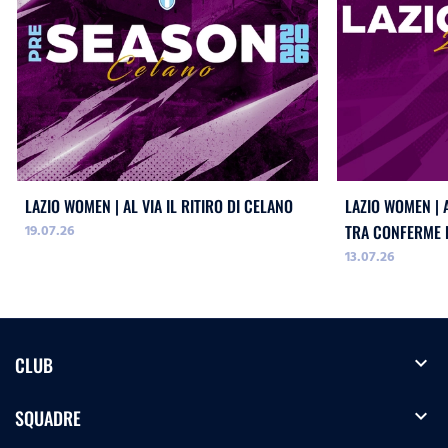
LAZIO WOMEN | AL VIA IL RITIRO DI CELANO
LAZIO WOMEN | 
19.07.26
TRA CONFERME E
13.07.26
expand_more
CLUB
expand_more
SQUADRE