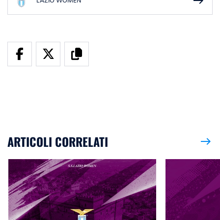
east
LAZIO WOMEN
ARTICOLI CORRELATI
east