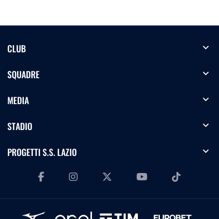
expand_more
CLUB
expand_more
SQUADRE
expand_more
MEDIA
expand_more
STADIO
expand_more
PROGETTI S.S. LAZIO