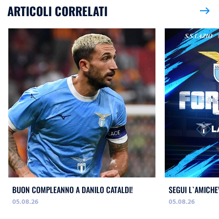
ARTICOLI CORRELATI
east
BUON COMPLEANNO A DANILO CATALDI!
SEGUI L`AMICHE
05.08.26
05.08.26