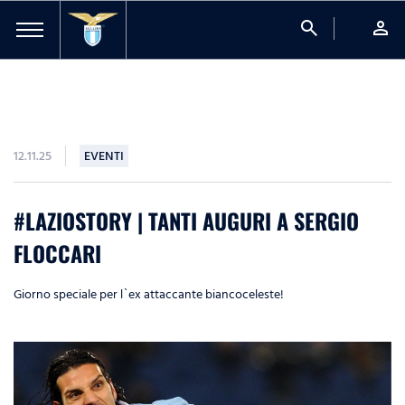
search
person
12.11.25
EVENTI
#LAZIOSTORY | TANTI AUGURI A SERGIO
FLOCCARI
Giorno speciale per l`ex attaccante biancoceleste!