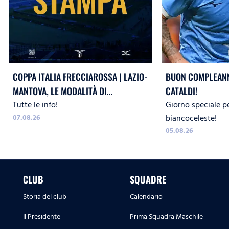
COPPA ITALIA FRECCIAROSSA | LAZIO-
BUON COMPLEANN
MANTOVA, LE MODALITÀ DI
CATALDI!
Tutte le info!
Giorno speciale p
ACCREDITO
07.08.26
biancoceleste!
05.08.26
CLUB
SQUADRE
Storia del club
Calendario
Il Presidente
Prima Squadra Maschile