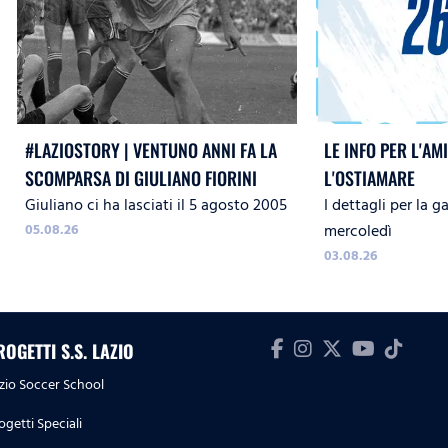
#LAZIOSTORY | VENTUNO ANNI FA LA
LE INFO PER L'A
SCOMPARSA DI GIULIANO FIORINI
L'OSTIAMARE
Giuliano ci ha lasciati il 5 agosto 2005
I dettagli per la 
05.08.26
mercoledì
03.08.26
ROGETTI S.S. LAZIO
zio Soccer School
ogetti Speciali