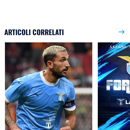
ARTICOLI CORRELATI
east