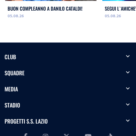
BUON COMPLEANNO A DANILO CATALDI!
SEGUI L`AMICHE
05.08.26
05.08.26
expand_more
CLUB
expand_more
SQUADRE
expand_more
MEDIA
expand_more
STADIO
expand_more
PROGETTI S.S. LAZIO