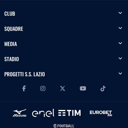
expand_more
CLUB
expand_more
SQUADRE
expand_more
MEDIA
expand_more
STADIO
expand_more
PROGETTI S.S. LAZIO