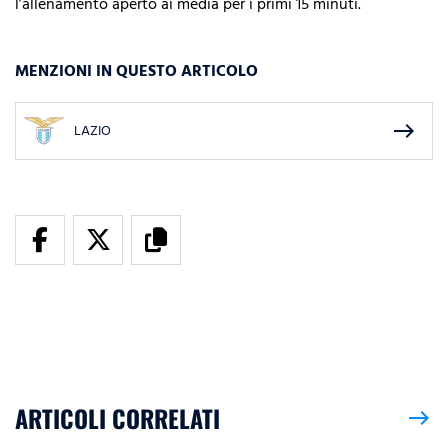
l’allenamento aperto ai media per i primi 15 minuti.
MENZIONI IN QUESTO ARTICOLO
east
LAZIO
ARTICOLI CORRELATI
east