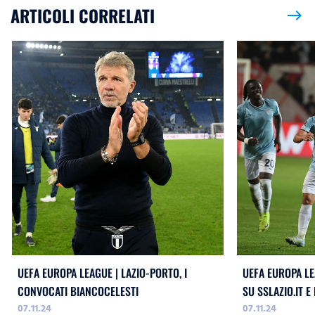
ARTICOLI CORRELATI
east
UEFA EUROPA LEAGUE | LAZIO-PORTO, I
UEFA EUROPA LE
CONVOCATI BIANCOCELESTI
SU SSLAZIO.IT E
07.11.24
07.11.24