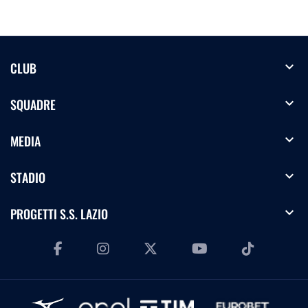
expand_more
CLUB
expand_more
SQUADRE
expand_more
MEDIA
expand_more
STADIO
expand_more
PROGETTI S.S. LAZIO