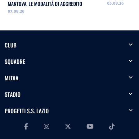
05.08.26
MANTOVA, LE MODALITÀ DI ACCREDITO
07.08.26
expand_more
CLUB
expand_more
SQUADRE
expand_more
MEDIA
expand_more
STADIO
expand_more
PROGETTI S.S. LAZIO