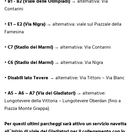
•
B1 - B2 (Viale delle Olimpiadi)
→ alternativa: Via
Contarini
•
E1 – E2 (Via Nigra)
→ alternativa: viale sul Piazzale della
Farnesina
•
C7 (Stadio dei Marmi)
→ alternativa: Via Contarini
•
C6 (Stadio dei Marmi)
→ alternativa: Via Nigra
•
Disabili lato Tevere
→ alternative: Via Tittoni – Via Blanc
•
A5 – A6 – A7 (Via dei Gladiatori)
→ alternative:
Lungotevere della Vittoria – Lungotevere Oberdan (fino a
Piazza Monte Grappa)
Per questi ultimi parcheggi sarà attivo un servizio navetta
all`inizio di viale dei Gladiatori per il collegamento con lo