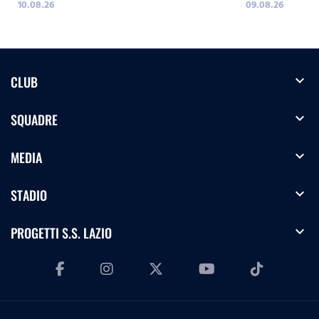
10.08.26
09.08.26
2026/2027
expand_more
CLUB
expand_more
SQUADRE
expand_more
MEDIA
expand_more
STADIO
expand_more
PROGETTI S.S. LAZIO