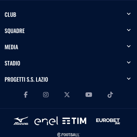
expand_more
CLUB
expand_more
SQUADRE
expand_more
MEDIA
expand_more
STADIO
expand_more
PROGETTI S.S. LAZIO