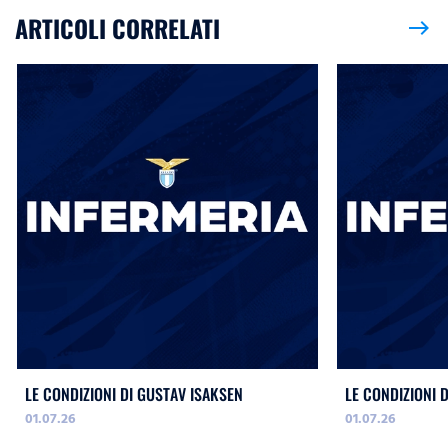
ARTICOLI CORRELATI
east
LE CONDIZIONI DI GUSTAV ISAKSEN
LE CONDIZIONI 
01.07.26
01.07.26