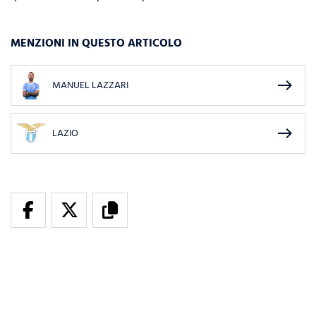
MENZIONI IN QUESTO ARTICOLO
east
MANUEL LAZZARI
east
LAZIO