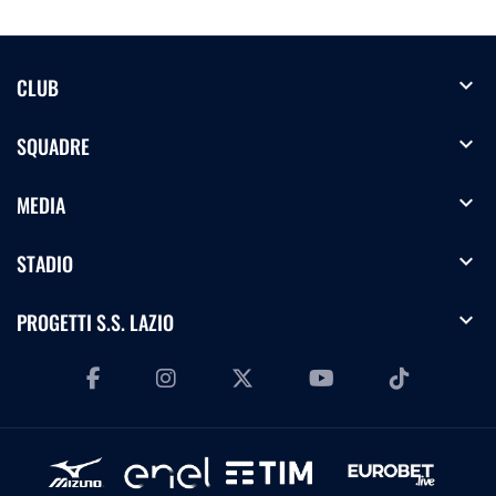
expand_more
CLUB
expand_more
SQUADRE
expand_more
MEDIA
expand_more
STADIO
expand_more
PROGETTI S.S. LAZIO