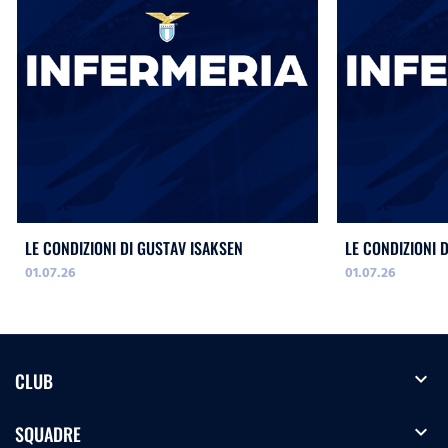
LE CONDIZIONI DI GUSTAV ISAKSEN
LE CONDIZIONI 
01.07.26
01.07.26
expand_more
CLUB
expand_more
SQUADRE