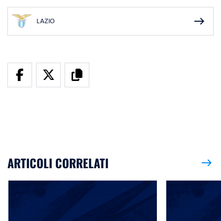
east
LAZIO
ARTICOLI CORRELATI
east