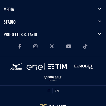
expand_more
MEDIA
expand_more
STADIO
expand_more
PROGETTI S.S. LAZIO
IT
EN