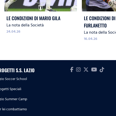
LE CONDIZIONI DI MARIO GILA
LE CONDIZIONI DI
La nota della Società
FURLANETTO
24.04.26
La nota della Soci
16.04.26
ROGETTI S.S. LAZIO
zio Soccer School
ogetti Speciali
zio Summer Camp
r lei combattiamo