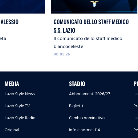
 ALESSIO
COMUNICATO DELLO STAFF MEDICO
S.S. LAZIO
età
Il comunicato dello staff medico
biancoceleste
08.05.26
MEDIA
STADIO
P
Lazio Style News
Abbonamenti 2026/27
La
Lazio Style TV
Biglietti
Pr
Lazio Style Radio
Cambio nominativo
La
Original
Info e norme U14
Pe