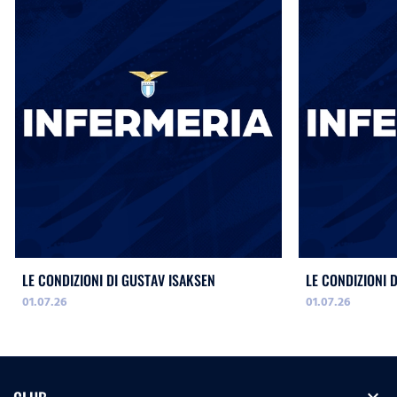
LE CONDIZIONI DI GUSTAV ISAKSEN
LE CONDIZIONI 
01.07.26
01.07.26
expand_more