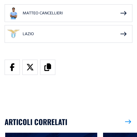
east
MATTEO CANCELLIERI
east
LAZIO
ARTICOLI CORRELATI
east