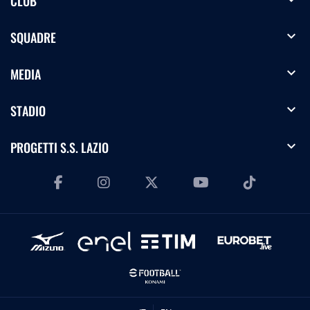
CLUB
expand_more
SQUADRE
expand_more
MEDIA
expand_more
STADIO
expand_more
PROGETTI S.S. LAZIO