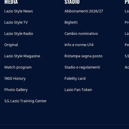
MEDIA
STADIO
P
Lazio Style News
Abbonamenti 2026/27
La
Lazio Style TV
Biglietti
Pr
Lazio Style Radio
Cambio nominativo
La
Original
Info e norme U14
Pe
Lazio Style Magazine
Ristampa segna posto
S.
Match program
Stadio e regolamenti
Ac
1900 History
Fidelity card
Photo Gallery
Lazio Fan Token
S.S. Lazio Training Center