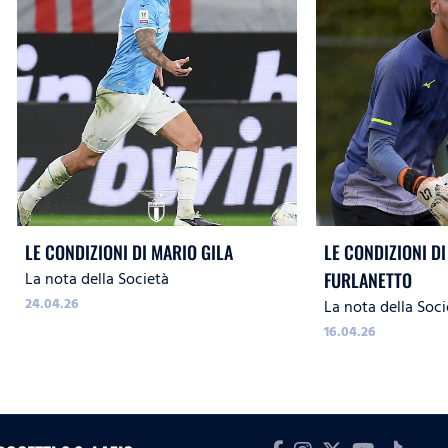
LE CONDIZIONI DI MARIO GILA
LE CONDIZIONI DI
La nota della Società
FURLANETTO
24.04.26
La nota della Soci
16.04.26