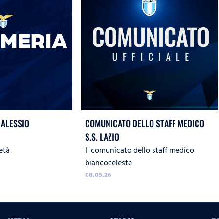
 ALESSIO
COMUNICATO DELLO STAFF MEDICO
S.S. LAZIO
età
Il comunicato dello staff medico
biancoceleste
08.05.26