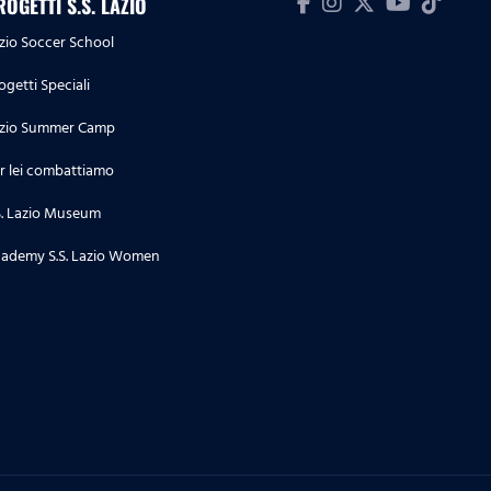
ROGETTI S.S. LAZIO
zio Soccer School
ogetti Speciali
zio Summer Camp
r lei combattiamo
S. Lazio Museum
ademy S.S. Lazio Women