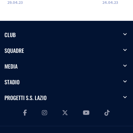
29.04.23
24.04.23
RIALZATI BENE"
expand_more
CLUB
expand_more
SQUADRE
expand_more
MEDIA
expand_more
STADIO
expand_more
PROGETTI S.S. LAZIO