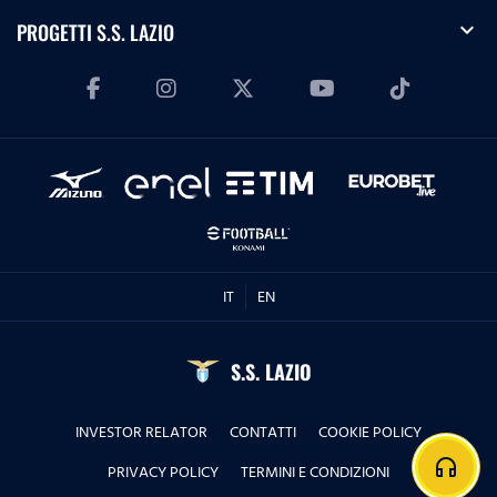
expand_more
PROGETTI S.S. LAZIO
IT
EN
S.S. LAZIO
INVESTOR RELATOR
CONTATTI
COOKIE POLICY
headphones
PRIVACY POLICY
TERMINI E CONDIZIONI