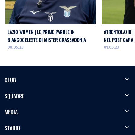
LAZIO WOMEN | LE PRIME PAROLE IN
#TRENTOLAZIO | 
BIANCOCELESTE DI MISTER GRASSADONIA
NEL POST GARA
08.05.23
01.05.23
expand_more
CLUB
expand_more
SQUADRE
expand_more
MEDIA
expand_more
STADIO