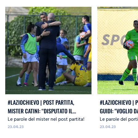
#LAZIOCHIEVO | POST PARTITA,
#LAZIOCHIEVO | P
MISTER CATINI: “DISPUTATO IL
GUIDI: "VOGLIO 
Le parole del mister nel post partita!
Le parole del porti
MIGLIOR PRIMO TEMPO DELL’ANNO”
ALLA SQUADRA P
23.04.23
23.04.23
CRESCERE"