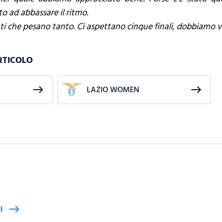
o ad abbassare il ritmo.
 che pesano tanto. Ci aspettano cinque finali, dobbiamo vi
RTICOLO
east
east
LAZIO WOMEN
i
east