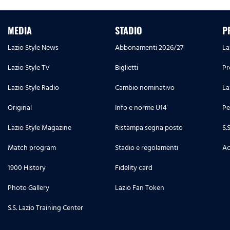
MEDIA
STADIO
P
Lazio Style News
Abbonamenti 2026/27
La
Lazio Style TV
Biglietti
Pr
Lazio Style Radio
Cambio nominativo
La
Original
Info e norme U14
Pe
Lazio Style Magazine
Ristampa segna posto
S.
Match program
Stadio e regolamenti
Ac
1900 History
Fidelity card
Photo Gallery
Lazio Fan Token
S.S. Lazio Training Center