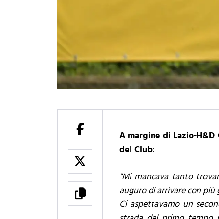
A margine di Lazio-H&D C
del Club
:
"Mi mancava tanto trovare
auguro di arrivare con più g
Ci aspettavamo un secondo
strada del primo tempo n