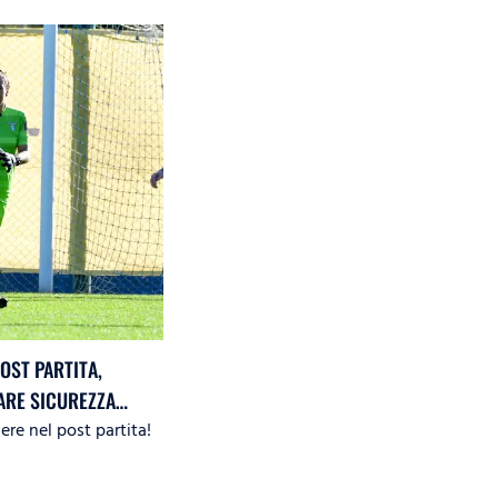
OST PARTITA,
DARE SICUREZZA
ere nel post partita!
ER CONTINUARE A