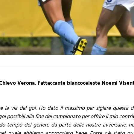
hievo Verona, l'attaccante biancoceleste Noemi Visentin
 la via del gol. Ho dato il massimo per siglare questa d
ol possibili alla fine del campionato per offrire il mio contr
 tempo del genere da parte delle nostre avversarie, noi 
el quale abbiamo approcciato bene. Forse c'è stato qu