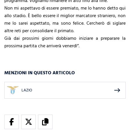
programma. Vogliamo rimanere in alto fino alla fine.
Non mi aspettavo di essere premiato, me lo hanno detto qui
allo stadio. È bello essere il miglior marcatore straniero, non
me lo sarei aspettato, ma sono felice. Cercherò di siglare
altre reti per consolidare il primato.
Già dai prossimi giorni dobbiamo iniziare a preparare la
prossima partita che arriverà venerdì”.
MENZIONI IN QUESTO ARTICOLO
east
LAZIO