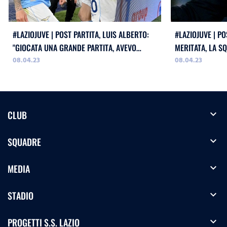
#LAZIOJUVE | POST PARTITA, LUIS ALBERTO:
#LAZIOJUVE | PO
"GIOCATA UNA GRANDE PARTITA, AVEVO
MERITATA, LA S
08.04.23
08.04.23
BISOGNO DI TORNARE A SIGLARE UN ASSIST"
TANTI ASPETTI"
expand_more
CLUB
expand_more
SQUADRE
expand_more
MEDIA
expand_more
STADIO
expand_more
PROGETTI S.S. LAZIO